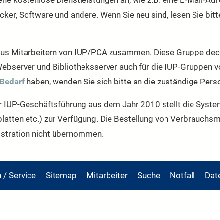
ene kostenlose Dienstleistungen an, wie z.B. eine E-Mail-Ad
ker, Software und andere. Wenn Sie neu sind, lesen Sie bitt
aus Mitarbeitern von IUP/PCA zusammen. Diese Gruppe deckt,
ebserver und Bibliotheksserver auch für die IUP-Gruppen vo
 Bedarf
haben, wenden Sie sich bitte an die zuständige Per
er IUP-Geschäftsführung aus dem Jahr 2010 stellt die Syst
latten etc.) zur Verfügung. Die Bestellung von Verbrauchsmat
istration nicht übernommen.
n / Service
Sitemap
Mitarbeiter
Suche
Notfall
Dat