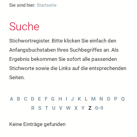
Sie sind hier:
Startseite
Suche
Stichwortregister. Bitte klicken Sie einfach den
Anfangsbuchstaben Ihres Suchbegriffes an. Als
Ergebnis bekommen Sie sofort alle passenden
Stichworte sowie die Links auf die entsprechenden
Seiten.
A
B
C
D
E
F
G
H
I
J
K
L
M
N
O
P
Q
R
S
T
U
V
W
X
Y
Z
0-9
Keine Einträge gefunden